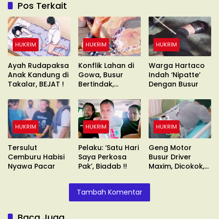
Pos Terkait
HUKRIM
HUKRIM
HUKRIM
Ayah Rudapaksa
Konflik Lahan di
Warga Hartaco
Anak Kandung di
Gowa, Busur
Indah ‘Nipatte’
Takalar, BEJAT !
Bertindak,
Dengan Busur
Waduh?
HUKRIM
HUKRIM
HUKRIM
Tersulut
Pelaku: ‘Satu Hari
Geng Motor
Cemburu Habisi
Saya Perkosa
Busur Driver
Nyawa Pacar
Pak’, Biadab !!
Maxim, Dicokok,
Umuru’numi !!
Tambah Komentar
Baca Juga