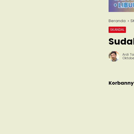
Beranda
S
SKANDAL
Sudah
Ardi Ta
Oktobe
Korbannya