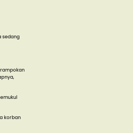
a sedang
perampokan
apnya,
memukul
wa korban