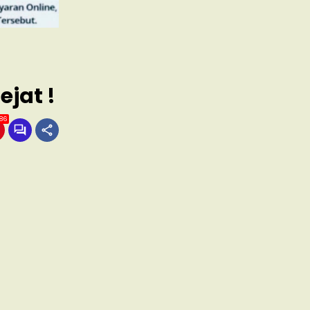
jat !
86