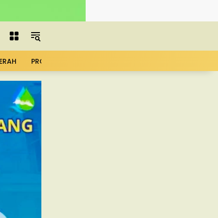
ERAH
PROFIL
ADVERTORIAL
MBG
KOPDES
UMK