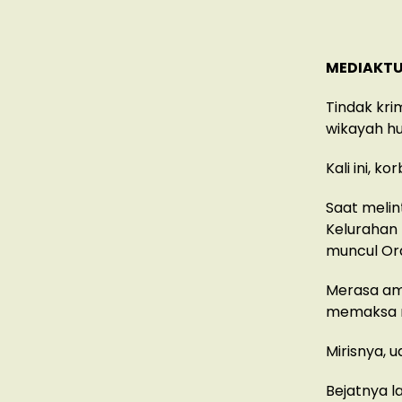
MEDIAKTU
Tindak kri
wikayah h
Kali ini, k
Saat melin
Kelurahan
muncul Or
Merasa ama
memaksa m
Mirisnya, 
Bejatnya l