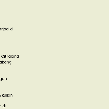
jadi di
 Citraland
lakang
ngan
kuliah.
 di