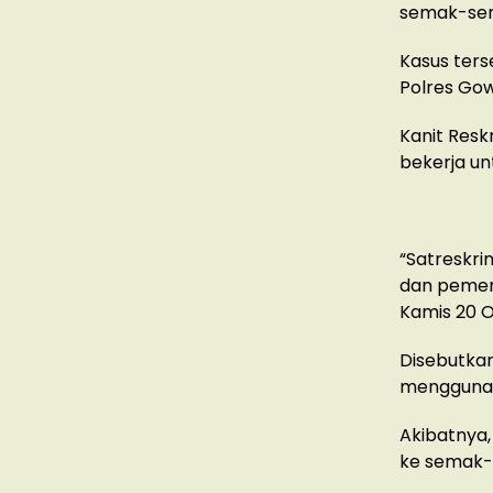
semak-se
Kasus ters
Polres Go
Kanit Resk
bekerja u
“Satreskr
dan pemerk
Kamis 20 O
Disebutkan
menggunak
Akibatnya
ke semak