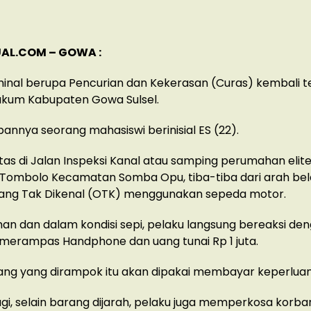
AL.COM – GOWA :
minal berupa Pencurian dan Kekerasan (Curas) kembali ter
ukum Kabupaten Gowa Sulsel.
orbannya seorang mahasiswi berinisial ES (22).
tas di Jalan Inspeksi Kanal atau samping perumahan elite
 Tombolo Kecamatan Somba Opu, tiba-tiba dari arah be
ang Tak Dikenal (OTK) menggunakan sepeda motor.
n dan dalam kondisi sepi, pelaku langsung bereaksi de
erampas Handphone dan uang tunai Rp 1 juta.
uang yang dirampok itu akan dipakai membayar keperluan 
agi, selain barang dijarah, pelaku juga memperkosa korban