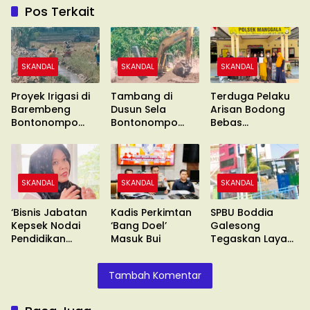
Pos Terkait
SKANDAL
SKANDAL
SKANDAL
Proyek Irigasi di
Tambang di
Terduga Pelaku
Barembeng
Dusun Sela
Arisan Bodong
Bontonompo
Bontonompo
Bebas
Diduga Mark Up !!
Diduga Ilegal
Berkeliaran
SKANDAL
SKANDAL
SKANDAL
‘Bisnis Jabatan
Kadis Perkimtan
SPBU Boddia
Kepsek Nodai
‘Bang Doel’
Galesong
Pendidikan
Masuk Bui
Tegaskan Layani
Makassar’
Sesuai SOP
Tambah Komentar