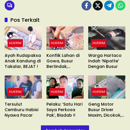
Pos Terkait
HUKRIM
HUKRIM
HUKRIM
Ayah Rudapaksa
Konflik Lahan di
Warga Hartaco
Anak Kandung di
Gowa, Busur
Indah ‘Nipatte’
Takalar, BEJAT !
Bertindak,
Dengan Busur
Waduh?
HUKRIM
HUKRIM
HUKRIM
Tersulut
Pelaku: ‘Satu Hari
Geng Motor
Cemburu Habisi
Saya Perkosa
Busur Driver
Nyawa Pacar
Pak’, Biadab !!
Maxim, Dicokok,
Umuru’numi !!