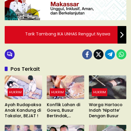
Tarik Tambang IKA UNHAS Renggut Nyawa
Pos Terkait
HUKRIM
HUKRIM
HUKRIM
Ayah Rudapaksa
Konflik Lahan di
Warga Hartaco
Anak Kandung di
Gowa, Busur
Indah ‘Nipatte’
Takalar, BEJAT !
Bertindak,
Dengan Busur
Waduh?