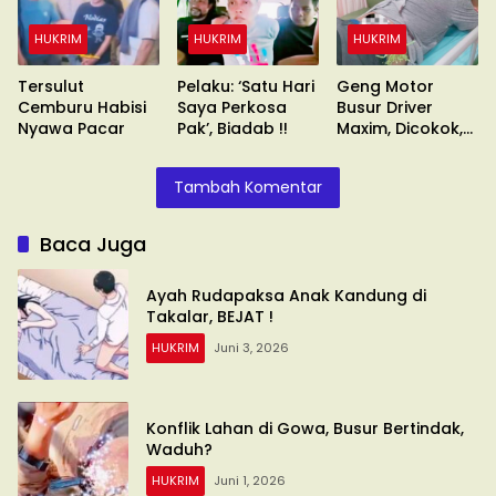
HUKRIM
HUKRIM
HUKRIM
Tersulut
Pelaku: ‘Satu Hari
Geng Motor
Cemburu Habisi
Saya Perkosa
Busur Driver
Nyawa Pacar
Pak’, Biadab !!
Maxim, Dicokok,
Umuru’numi !!
Tambah Komentar
Baca Juga
Ayah Rudapaksa Anak Kandung di
Takalar, BEJAT !
HUKRIM
Juni 3, 2026
Konflik Lahan di Gowa, Busur Bertindak,
Waduh?
HUKRIM
Juni 1, 2026