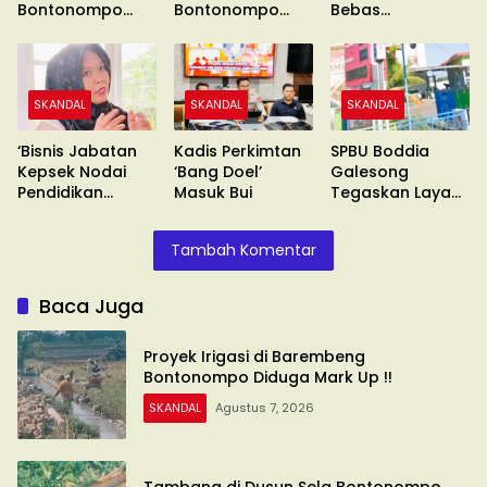
Bontonompo
Bontonompo
Bebas
Diduga Mark Up !!
Diduga Ilegal
Berkeliaran
SKANDAL
SKANDAL
SKANDAL
‘Bisnis Jabatan
Kadis Perkimtan
SPBU Boddia
Kepsek Nodai
‘Bang Doel’
Galesong
Pendidikan
Masuk Bui
Tegaskan Layani
Makassar’
Sesuai SOP
Tambah Komentar
Baca Juga
Proyek Irigasi di Barembeng
Bontonompo Diduga Mark Up !!
SKANDAL
Agustus 7, 2026
Tambang di Dusun Sela Bontonompo