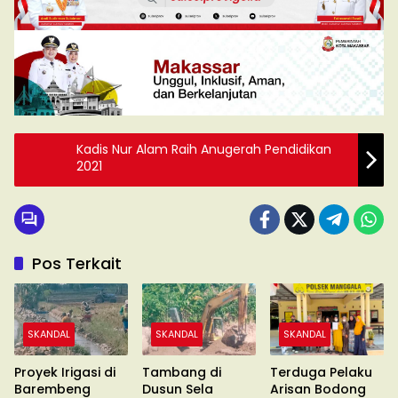
Kadis Nur Alam Raih Anugerah Pendidikan
2021
Pos Terkait
SKANDAL
SKANDAL
SKANDAL
Proyek Irigasi di
Tambang di
Terduga Pelaku
Barembeng
Dusun Sela
Arisan Bodong