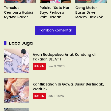
Tersulut
Pelaku: ‘Satu Hari
Geng Motor
Cemburu Habisi
Saya Perkosa
Busur Driver
Nyawa Pacar
Pak’, Biadab !!
Maxim, Dicokok,
Umuru’numi !!
Tambah Komentar
Baca Juga
Ayah Rudapaksa Anak Kandung di
Takalar, BEJAT !
HUKRIM
Juni 3, 2026
Konflik Lahan di Gowa, Busur Bertindak,
Waduh?
HUKRIM
Juni 1, 2026