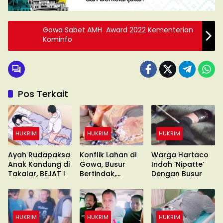
Gowa Sabet AMH Award 2022 Kementerian
Kominfo
Pos Terkait
HUKRIM
HUKRIM
HUKRIM
Ayah Rudapaksa
Konflik Lahan di
Warga Hartaco
Anak Kandung di
Gowa, Busur
Indah ‘Nipatte’
Takalar, BEJAT !
Bertindak,
Dengan Busur
Waduh?
HUKRIM
HUKRIM
HUKRIM