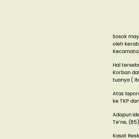
Sosok may
oleh kerab
Kecamatan
Hal terseb
Korban da
tuanya ( I
Atas lapor
ke TKP dan
Adapun ide
Te’ne, (85
Kasat Resk