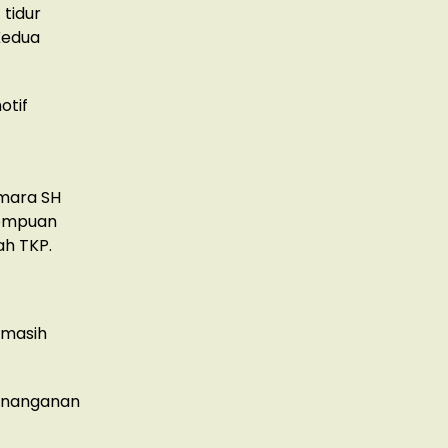
tidur
Kedua
otif
umara SH
rempuan
ah TKP.
 masih
penanganan