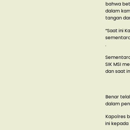
bahwa bet
dalam kam
tangan dan
“Saat ini 
sementara k
.
Sementara 
SIK MSI m
dan saat i
Benar tel
dalam peny
Kapolres 
ini kepada