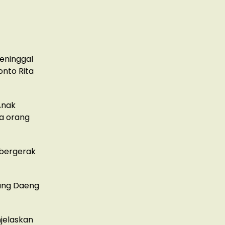
eninggal
nto Rita
Anak
a orang
 bergerak
tung Daeng
jelaskan