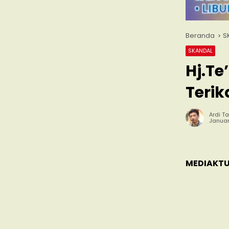
Beranda
S
SKANDAL
Hj.Te
Terik
Ardi Ta
Januar
MEDIAKTU