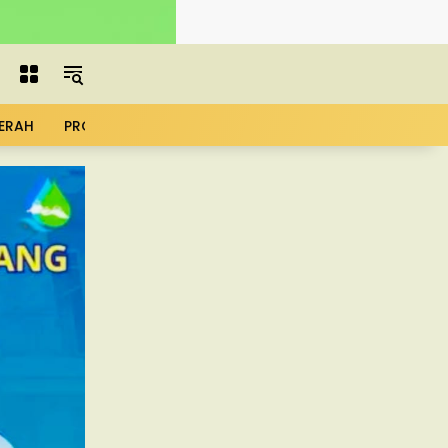
ERAH
PROFIL
ADVERTORIAL
MBG
KOPDES
UMK