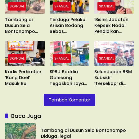
SKANDAL
SKANDAL
SKANDAL
Tambang di
Terduga Pelaku
‘Bisnis Jabatan
Dusun Sela
Arisan Bodong
Kepsek Nodai
Bontonompo
Bebas
Pendidikan
Diduga Ilegal
Berkeliaran
Makassar’
SKANDAL
SKANDAL
SKANDAL
Kadis Perkimtan
SPBU Boddia
Selundupan BBM
‘Bang Doel’
Galesong
Subsidi
Masuk Bui
Tegaskan Layani
‘Tersekap’ di
Sesuai SOP
Makassar
Tambah Komentar
Baca Juga
Tambang di Dusun Sela Bontonompo
Diduga Ilegal