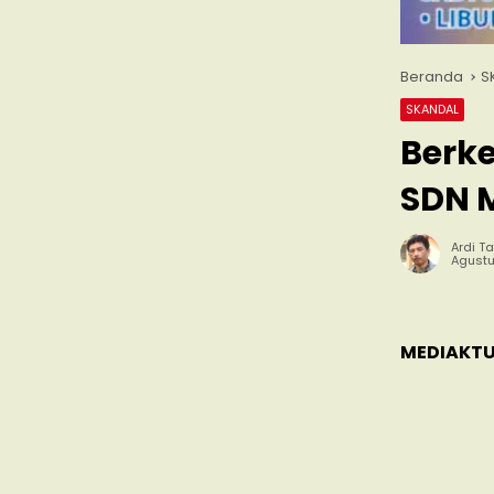
Beranda
S
SKANDAL
Berk
SDN 
Ardi Ta
Agustu
MEDIAKTU