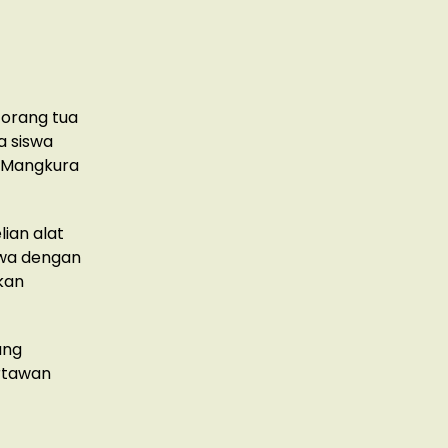
 orang tua
a siswa
N Mangkura
ian alat
swa dengan
kan
ang
artawan