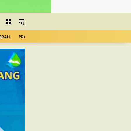
ERAH
PROFIL
ADVERTORIAL
MBG
KOPDES
UMK