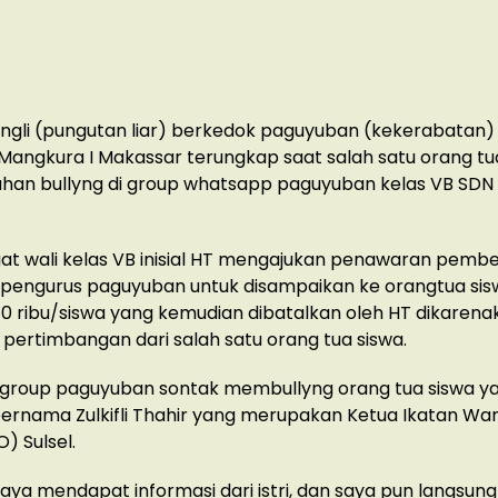
gli (pungutan liar) berkedok paguyuban (kekerabatan)
Mangkura I Makassar terungkap saat salah satu orang tu
ahan bullyng di group whatsapp paguyuban kelas VB SD
at wali kelas VB inisial HT mengajukan penawaran pembel
 pengurus paguyuban untuk disampaikan ke orangtua si
40 ribu/siswa yang kemudian dibatalkan oleh HT dikarena
ertimbangan dari salah satu orang tua siswa.
 group paguyuban sontak membullyng orang tua siswa y
bernama Zulkifli Thahir yang merupakan Ketua Ikatan W
) Sulsel.
aya mendapat informasi dari istri, dan saya pun langsung