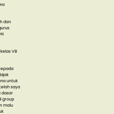
swa
ah dan
gurus
DN
 kelas VB
 kepada
bijak
na untuk
telah saya
a dasar
i group
in malu
uk