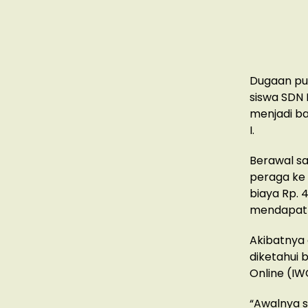
Dugaan pun
siswa SDN 
menjadi b
I.
Berawal sa
peraga ke
biaya Rp. 
mendapat p
Akibatnya
diketahui 
Online (IWO
“Awalnya s