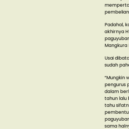
mempertan
pembelian 
Padahal, k
akhirnya 
paguyuban”
Mangkura I
Usai dibat
sudah pah
“Mungkin w
pengurus p
dalam ber
tahun lal
tahu sifat
pembentuka
paguyuban 
sama halny