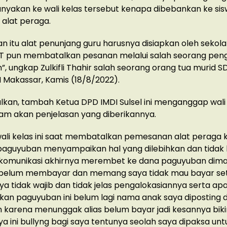
yakan ke wali kelas tersebut kenapa dibebankan ke si
alat peraga.
an itu alat penunjang guru harusnya disiapkan oleh sekol
HT pun membatalkan pesanan melalui salah seorang pen
, ungkap Zulkifli Thahir salah seorang orang tua murid S
 Makassar, Kamis (18/8/2022).
alkan, tambah Ketua DPD IMDI Sulsel ini menganggap wali
am akan penjelasan yang diberikannya.
ali kelas ini saat membatalkan pemesanan alat peraga
aguyuban menyampaikan hal yang dilebihkan dan tidak 
komunikasi akhirnya merembet ke dana paguyuban dima
u belum membayar dan memang saya tidak mau bayar se
nya tidak wajib dan tidak jelas pengalokasiannya serta ap
n paguyuban ini belum lagi nama anak saya diposting d
karena menunggak alias belum bayar jadi kesannya bik
a ini bullyng bagi saya tentunya seolah saya dipaksa unt