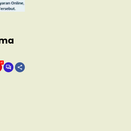
ama
41