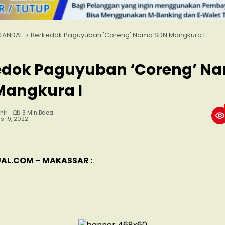
KANDAL
Berkedok Paguyuban 'Coreng' Nama SDN Mangkura I
edok Paguyuban ‘Coreng’ N
Mangkura I
hir
3 Min Baca
s 19, 2022
AL.COM – MAKASSAR :