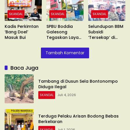
SKANDAL
SKANDAL
SKANDAL
Kadis Perkimtan
SPBU Boddia
Selundupan BBM
‘Bang Doel’
Galesong
Subsidi
Masuk Bui
Tegaskan Layani
‘Tersekap’ di
Sesuai SOP
Makassar
Tambah Komentar
Baca Juga
Tambang di Dusun Sela Bontonompo
Diduga Ilegal
SKANDAL
Juli 4, 2026
Terduga Pelaku Arisan Bodong Bebas
Berkeliaran
SKANDAL
Juli 1, 2026