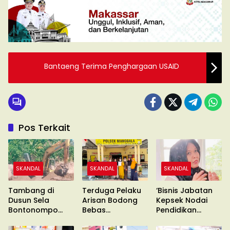
Bantaeng Terima Penghargaan USAID
Pos Terkait
SKANDAL
SKANDAL
SKANDAL
Tambang di
Terduga Pelaku
‘Bisnis Jabatan
Dusun Sela
Arisan Bodong
Kepsek Nodai
Bontonompo
Bebas
Pendidikan
Diduga Ilegal
Berkeliaran
Makassar’