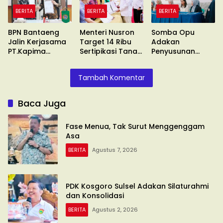
BERITA
BERITA
BERITA
BPN Bantaeng
Menteri Nusron
Somba Opu
Jalin Kerjasama
Target 14 Ribu
Adakan
PT.Kapima
Sertipikasi Tanah
Penyusunan
Rencanatama
Wakaf
Standar
Pelayanan
Tambah Komentar
Baca Juga
Fase Menua, Tak Surut Menggenggam
Asa
BERITA
Agustus 7, 2026
PDK Kosgoro Sulsel Adakan Silaturahmi
dan Konsolidasi
BERITA
Agustus 2, 2026