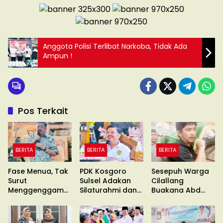
Anggota Polisi Terlibat Narkoba, Tidak Ada
Ampun !
Pos Terkait
BERITA
BERITA
BERITA
Fase Menua, Tak
PDK Kosgoro
Sesepuh Warga
Surut
Sulsel Adakan
Cilallang
Menggenggam
Silaturahmi dan
Buakana Abd
Asa
Konsolidasi
Kadir Naba
Wafat