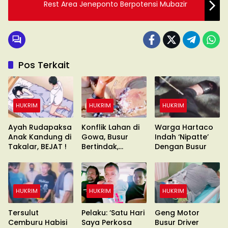
Rest Area Jeneponto Berpotensi Mubazir
Pos Terkait
HUKRIM
HUKRIM
HUKRIM
Ayah Rudapaksa
Konflik Lahan di
Warga Hartaco
Anak Kandung di
Gowa, Busur
Indah ‘Nipatte’
Takalar, BEJAT !
Bertindak,
Dengan Busur
Waduh?
HUKRIM
HUKRIM
HUKRIM
Tersulut
Pelaku: ‘Satu Hari
Geng Motor
Cemburu Habisi
Saya Perkosa
Busur Driver