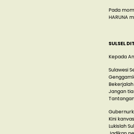
Pada momen
HARUNA mem
SULSEL D
Kepada And
Sulawesi S
Genggamla
Bekerjalah
Jangan ti
Tantangan
Gubernurk
Kini kanva
Lukislah S
Jadikan pe