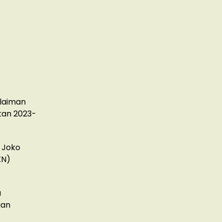
ulaiman
atan 2023-
I Joko
KN)
a
gan