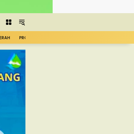
ERAH
PROFIL
ADVERTORIAL
MBG
KOPDES
UMK