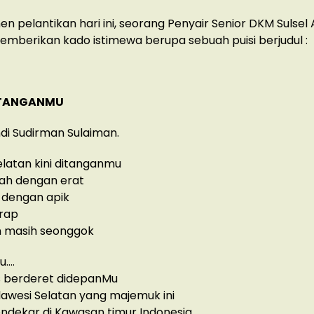
 pelantikan hari ini, seorang Penyair Senior DKM Sulse
berikan kado istimewa berupa sebuah puisi berjudul :
ITANGANMU
i Sudirman Sulaiman.
elatan kini ditanganmu
h dengan erat
 dengan apik
arap
 masih seonggok
u….
s berderet didepanMu
ulawesi Selatan yang majemuk ini
ndekar di Kawasan timur Indonesia