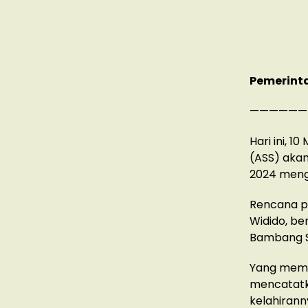
Pemerinta
——————
Hari ini, 1
(ASS) akan
2024 mengg
Rencana pe
Widido, be
Bambang S
Yang meman
mencatatk
kelahirann