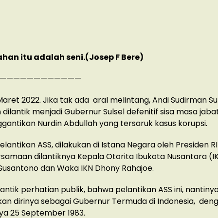
han itu adalah seni.(Josep F Bere)
————————————
0 Maret 2022. Jika tak ada aral melintang, Andi Sudirman S
 dilantik menjadi Gubernur Sulsel defenitif sisa masa jab
antikan Nurdin Abdullah yang tersaruk kasus korupsi.
lantikan ASS, dilakukan di Istana Negara oleh Presiden R
rsamaan dilantiknya Kepala Otorita Ibukota Nusantara (I
usantono dan Waka IKN Dhony Rahajoe.
tik perhatian publik, bahwa pelantikan ASS ini, nantiny
an dirinya sebagai Gubernur Termuda di Indonesia, den
ya 25 September 1983.