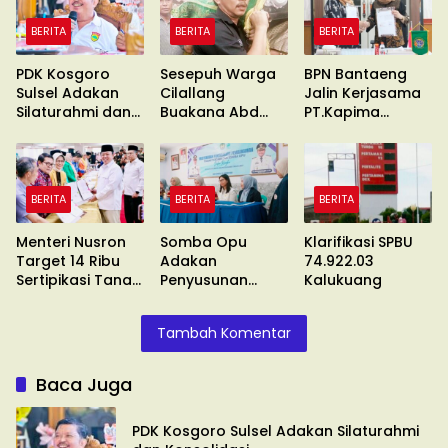
BERITA
BERITA
BERITA
PDK Kosgoro
Sesepuh Warga
BPN Bantaeng
Sulsel Adakan
Cilallang
Jalin Kerjasama
Silaturahmi dan
Buakana Abd
PT.Kapima
Konsolidasi
Kadir Naba
Rencanatama
Wafat
BERITA
BERITA
BERITA
Menteri Nusron
Somba Opu
Klarifikasi SPBU
Target 14 Ribu
Adakan
74.922.03
Sertipikasi Tanah
Penyusunan
Kalukuang
Wakaf
Standar
Pelayanan
Tambah Komentar
Baca Juga
PDK Kosgoro Sulsel Adakan Silaturahmi