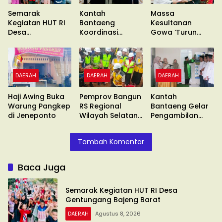
Semarak
Kantah
Massa
Kegiatan HUT RI
Bantaeng
Kesultanan
Desa
Koordinasi
Gowa ‘Turun
Gentungang
Pimcab
Gunung’ Gelar
Bajeng Barat
Muhammadiyah
Unras
DAERAH
DAERAH
DAERAH
Haji Awing Buka
Pemprov Bangun
Kantah
Warung Pangkep
RS Regional
Bantaeng Gelar
di Jeneponto
Wilayah Selatan
Pengambilan
di Malino
Sumpah
Tambah Komentar
Baca Juga
Semarak Kegiatan HUT RI Desa
Gentungang Bajeng Barat
DAERAH
Agustus 8, 2026