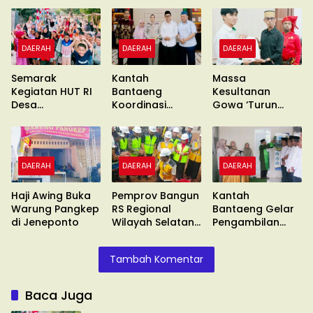
DAERAH
DAERAH
DAERAH
Semarak
Kantah
Massa
Kegiatan HUT RI
Bantaeng
Kesultanan
Desa
Koordinasi
Gowa ‘Turun
Gentungang
Pimcab
Gunung’ Gelar
Bajeng Barat
Muhammadiyah
Unras
DAERAH
DAERAH
DAERAH
Haji Awing Buka
Pemprov Bangun
Kantah
Warung Pangkep
RS Regional
Bantaeng Gelar
di Jeneponto
Wilayah Selatan
Pengambilan
di Malino
Sumpah
Tambah Komentar
Baca Juga