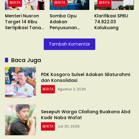
BERITA
BERITA
BERITA
Menteri Nusron
Somba Opu
Klarifikasi SPBU
Target 14 Ribu
Adakan
74.922.03
Sertipikasi Tanah
Penyusunan
Kalukuang
Wakaf
Standar
Pelayanan
Tambah Komentar
Baca Juga
PDK Kosgoro Sulsel Adakan Silaturahmi
dan Konsolidasi
BERITA
Agustus 2, 2026
Sesepuh Warga Cilallang Buakana Abd
Kadir Naba Wafat
BERITA
Juli 30, 2026