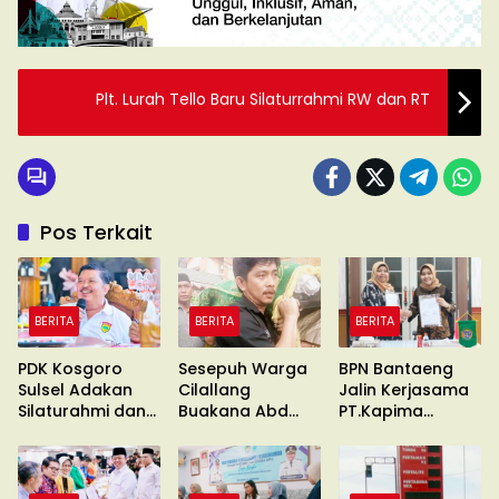
Plt. Lurah Tello Baru Silaturrahmi RW dan RT
Pos Terkait
BERITA
BERITA
BERITA
PDK Kosgoro
Sesepuh Warga
BPN Bantaeng
Sulsel Adakan
Cilallang
Jalin Kerjasama
Silaturahmi dan
Buakana Abd
PT.Kapima
Konsolidasi
Kadir Naba
Rencanatama
Wafat