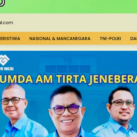
PERISTIWA
NASIONAL & MANCANEGARA
TNI-POLRI
DA