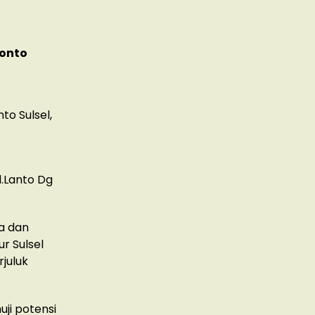
ponto
to Sulsel,
l.Lanto Dg
a dan
r Sulsel
juluk
ji potensi