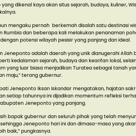
yang dikenal kaya akan situs sejarah, budaya, kuliner, Wi
kalnya.
un mengaku pernah berkemah disalah satu destinasi wis
 Rumbia dan beberapa kali melakukan penanaman poh
engan potensi wilayah pesisir yang panjang dan ideal.
 Jeneponto adalah daerah yang unik dianugerahi Allah
perti kedalaman sejarah, budaya dan kearifan lokal, selain
am yang luar biasa menjadikan Turatea sebagai tanah ya
n maju,” terang gubernur.
Bupati Jeneponto Iksan Iskandar mengatakan, hajatan sakr
an setiap tahunnya ini dijadikan momentum refleksi terha
 Kabupaten Jeneponto yang panjang.
asih bapak gubernur dan seluruh pihak yang telah men
 sehingga Jeneponto hari ini dan dimasa-masa yang aka
bih baik,” pungkasnya.