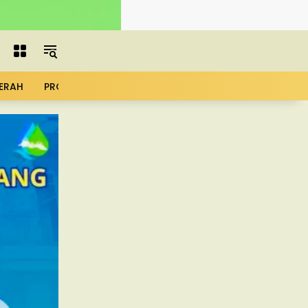
ERAH
PROFIL
ADVERTORIAL
MBG
KOPDES
UMK