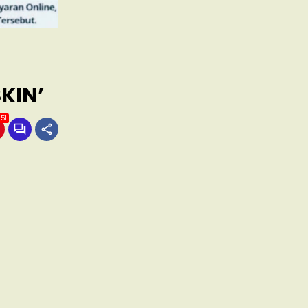
KIN’
151