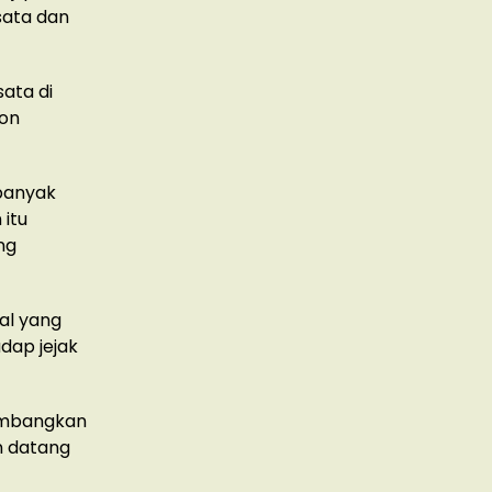
sata dan
ata di
on
 banyak
 itu
ng
al yang
dap jejak
yumbangkan
n datang