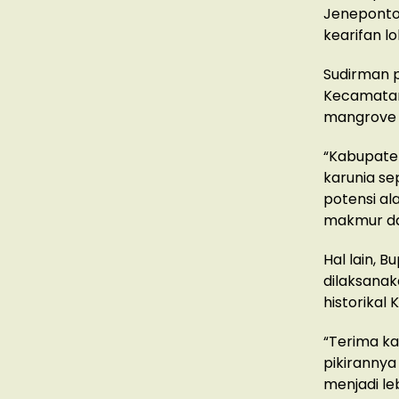
Jeneponto 
kearifan lo
Sudirman p
Kecamatan
mangrove d
“Kabupaten
karunia se
potensi al
makmur da
Hal lain, 
dilaksanak
historikal
“Terima k
pikirannya
menjadi le