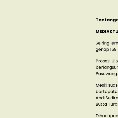
Tantangan
MEDIAKTU
Seiring le
genap 159 
Prosesi Ul
berlangsun
Pasewang.
Meski suas
bertepata
Andi Sudir
Butta Turat
Dihadapan 