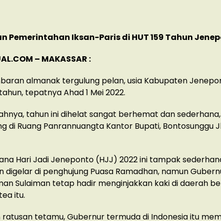
 Pemerintahan Iksan-Paris di HUT 159 Tahun Jene
AL.COM – MAKASSAR :
mbaran almanak tergulung pelan, usia Kabupaten Jenepon
tahun, tepatnya Ahad 1 Mei 2022.
tahnya, tahun ini dihelat sangat berhemat dan sederhana,
g di Ruang Panrannuangta Kantor Bupati, Bontosunggu J
ana Hari Jadi Jeneponto (HJJ) 2022 ini tampak sederhan
n digelar di penghujung Puasa Ramadhan, namun Gubernu
man Sulaiman tetap hadir menginjakkan kaki di daerah ber
ea itu.
ratusan tetamu, Gubernur termuda di Indonesia itu memu