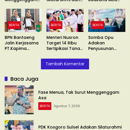
Asa
Konsolidasi
Kadir Naba
Wafat
BERITA
BERITA
BERITA
BPN Bantaeng
Menteri Nusron
Somba Opu
Jalin Kerjasama
Target 14 Ribu
Adakan
PT.Kapima
Sertipikasi Tanah
Penyusunan
Rencanatama
Wakaf
Standar
Pelayanan
Tambah Komentar
Baca Juga
Fase Menua, Tak Surut Menggenggam
Asa
BERITA
Agustus 7, 2026
PDK Kosgoro Sulsel Adakan Silaturahmi