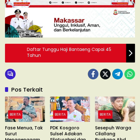
Daftar Tunggu Haji Bantaeng Capai 45
Tahun
Pos Terkait
BERITA
BERITA
BERITA
Fase Menua, Tak
PDK Kosgoro
Sesepuh Warga
Surut
Sulsel Adakan
Cilallang
Menggenggam
Silaturahmi dan
Buakana Abd