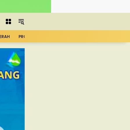
ERAH
PROFIL
ADVERTORIAL
MBG
KOPDES
UMK