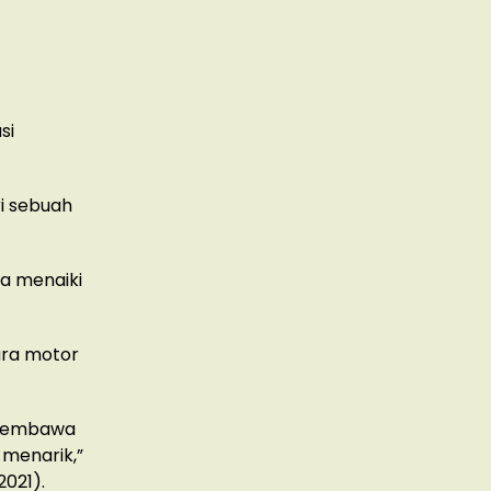
si
ri sebuah
ya menaiki
dara motor
 membawa
-menarik,”
2021).