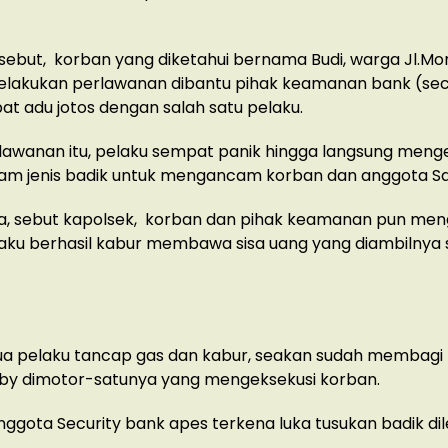
rsebut, korban yang diketahui bernama Budi, warga Jl.Mon
lakukan perlawanan dibantu pihak keamanan bank (sec
t adu jotos dengan salah satu pelaku.
lawanan itu, pelaku sempat panik hingga langsung meng
ajam jenis badik untuk mengancam korban dan anggota S
a, sebut kapolsek, korban dan pihak keamanan pun men
aku berhasil kabur membawa sisa uang yang diambilnya
ua pelaku tancap gas dan kabur, seakan sudah membagi 
dby dimotor-satunya yang mengeksekusi korban.
anggota Security bank apes terkena luka tusukan badik di