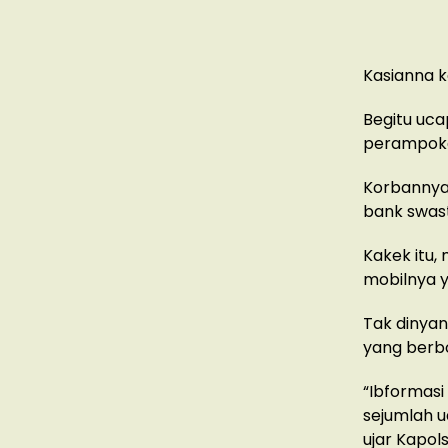
Kasianna k
Begitu uca
perampoka
Korbannya,
bank swas
Kakek itu,
mobilnya y
Tak dinyan
yang berb
“Ibformas
sejumlah u
ujar Kapol