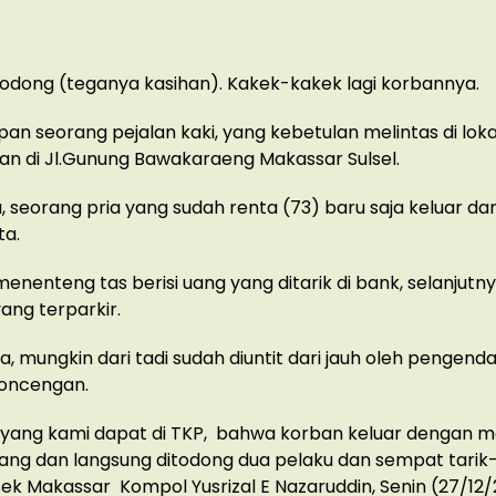
odong (teganya kasihan). Kakek-kakek lagi korbannya.
pan seorang pejalan kaki, yang kebetulan melintas di loka
n di Jl.Gunung Bawakaraeng Makassar Sulsel.
 seorang pria yang sudah renta (73) baru saja keluar da
ta.
 menenteng tas berisi uang yang ditarik di bank, selanjutn
ang terparkir.
a, mungkin dari tadi sudah diuntit dari jauh oleh pengen
oncengan.
i yang kami dapat di TKP, bahwa korban keluar dengan
ang dan langsung ditodong dua pelaku dan sempat tarik
sek Makassar Kompol Yusrizal E Nazaruddin, Senin (27/12/