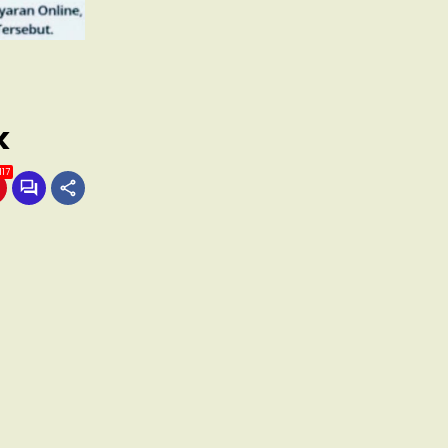
k
117