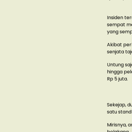
Insiden te
sempat me
yang sempa
Akibat per
senjata t
Untung saj
hingga pel
Rp 5 juta.
Sekejap, d
satu stan
Mirisnya, 
belakang.