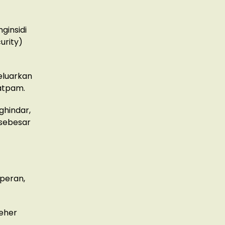
ginsidi
urity)
eluarkan
atpam.
ghindar,
 sebesar
peran,
leher