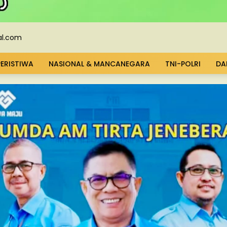
PERISTIWA
NASIONAL & MANCANEGARA
TNI-POLRI
DA