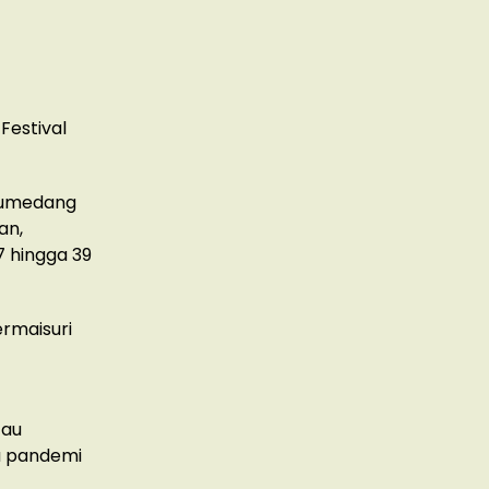
Festival
 Sumedang
an,
7 hingga 39
ermaisuri
tau
na pandemi