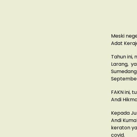
Meski nege
Adat Keraj
Tahun ini,
Larang, ya
Sumedang S
September
FAKN ini, t
Andi Hikma
Kepada Ju
Andi Kuma
keraton ya
covid.