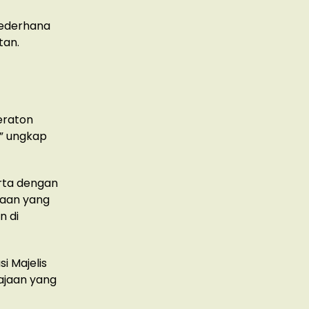
 sederhana
tan.
a
eraton
,” ungkap
arta dengan
jaan yang
n di
i Majelis
ajaan yang