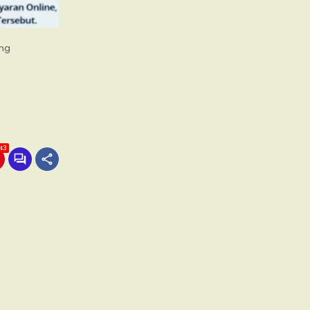
ang
43