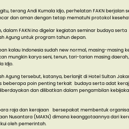
gitu, terang Andi Kumala Idjo, perhelatan FAKN berjalan
car dan aman dengan tetap mematuhi protokol keseha
, dalam FAKN ino digelar kegiatan seminar budaya sert
h Agung untuk program tahun depan.
pan kalau Indonesia sudah new normal, masing-masing k
n mungkin karya seni, tenun, tari-tarian masing daerah
 Idjo.
 Agung tersebut, katanya, berlanjit di Hotel Sultan Jak
beberapa poin penting terkait budaya serta adat kera
iberdayakan dan dilibatkan dalam pengambilan kebijaka
, para raja dan kerajaan bersepakat membentuk organisas
jaan Nusantara (MAKN) dimana keanggotaannya dari ker
akui oleh pemerintah.