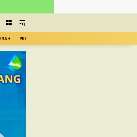
ERAH
PROFIL
ADVERTORIAL
MBG
KOPDES
UMK