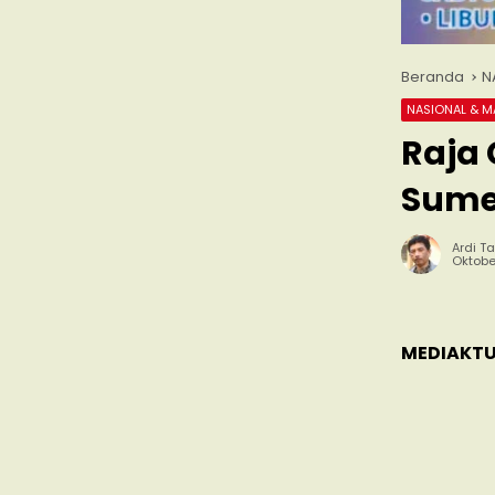
Beranda
N
NASIONAL & 
Raja 
Sum
Ardi Ta
Oktobe
MEDIAKTU