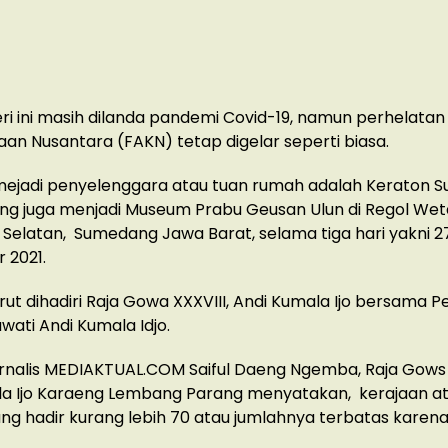
ri ini masih dilanda pandemi Covid-19, namun perhelatan 
aan Nusantara (FAKN) tetap digelar seperti biasa.
 mejadi penyelenggara atau tuan rumah adalah Keraton
ng juga menjadi Museum Prabu Geusan Ulun di Regol Wet
elatan, Sumedang Jawa Barat, selama tiga hari yakni 2
 2021.
urut dihadiri Raja Gowa XXXVIII, Andi Kumala Ijo bersama P
wati Andi Kumala Idjo.
rnalis MEDIAKTUAL.COM Saiful Daeng Ngemba, Raja Gows
la Ijo Karaeng Lembang Parang menyatakan, kerajaan a
ng hadir kurang lebih 70 atau jumlahnya terbatas kare