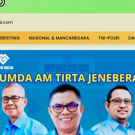
PERISTIWA
NASIONAL & MANCANEGARA
TNI-POLRI
DA