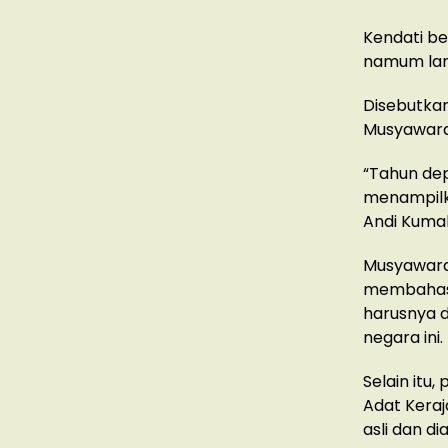
Kendati be
namum lan
Disebutkan
Musyawara
“Tahun de
menampilka
Andi Kumala
Musyawarah
membahas 
harusnya d
negara ini.
Selain itu
Adat Kera
asli dan di