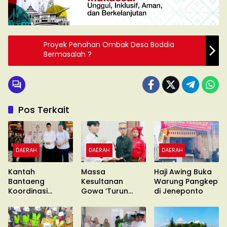
Proyek Penahan Ombak Desa Boddia
Bermasalah ?
Pos Terkait
DAERAH
DAERAH
DAERAH
Kantah
Massa
Haji Awing Buka
Bantaeng
Kesultanan
Warung Pangkep
Koordinasi
Gowa ‘Turun
di Jeneponto
Pimcab
Gunung’ Gelar
Muhammadiyah
Unras