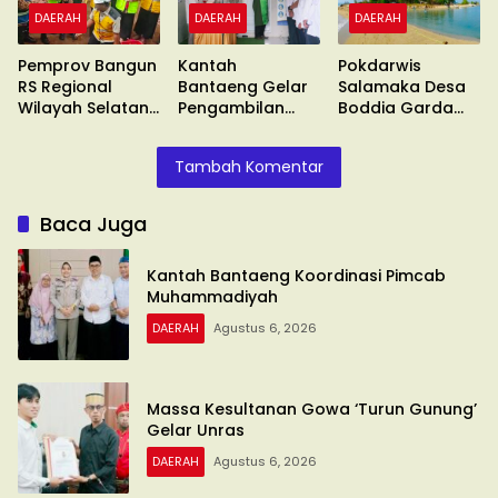
DAERAH
DAERAH
DAERAH
Pemprov Bangun
Kantah
Pokdarwis
RS Regional
Bantaeng Gelar
Salamaka Desa
Wilayah Selatan
Pengambilan
Boddia Garda
di Malino
Sumpah
Terdepan
Tambah Komentar
Baca Juga
Kantah Bantaeng Koordinasi Pimcab
Muhammadiyah
DAERAH
Agustus 6, 2026
Massa Kesultanan Gowa ‘Turun Gunung’
Gelar Unras
DAERAH
Agustus 6, 2026