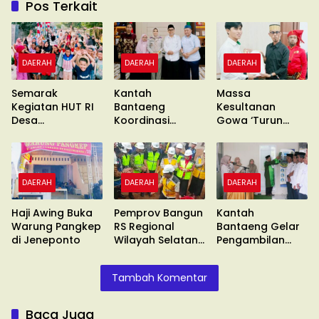
Pos Terkait
DAERAH
DAERAH
DAERAH
Semarak
Kantah
Massa
Kegiatan HUT RI
Bantaeng
Kesultanan
Desa
Koordinasi
Gowa ‘Turun
Gentungang
Pimcab
Gunung’ Gelar
Bajeng Barat
Muhammadiyah
Unras
DAERAH
DAERAH
DAERAH
Haji Awing Buka
Pemprov Bangun
Kantah
Warung Pangkep
RS Regional
Bantaeng Gelar
di Jeneponto
Wilayah Selatan
Pengambilan
di Malino
Sumpah
Tambah Komentar
Baca Juga