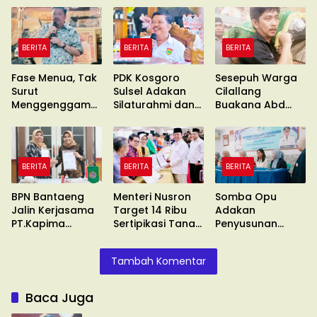
BERITA
BERITA
BERITA
Fase Menua, Tak
PDK Kosgoro
Sesepuh Warga
Surut
Sulsel Adakan
Cilallang
Menggenggam
Silaturahmi dan
Buakana Abd
Asa
Konsolidasi
Kadir Naba
Wafat
BERITA
BERITA
BERITA
BPN Bantaeng
Menteri Nusron
Somba Opu
Jalin Kerjasama
Target 14 Ribu
Adakan
PT.Kapima
Sertipikasi Tanah
Penyusunan
Rencanatama
Wakaf
Standar
Pelayanan
Tambah Komentar
Baca Juga