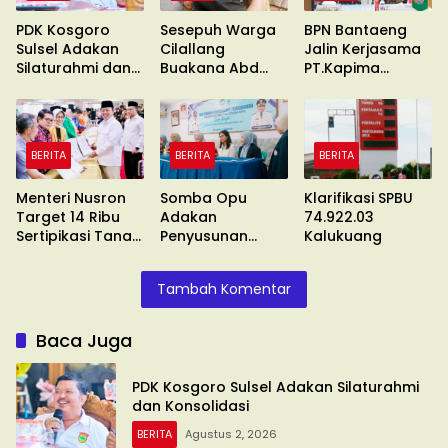
PDK Kosgoro
Sesepuh Warga
BPN Bantaeng
Sulsel Adakan
Cilallang
Jalin Kerjasama
Silaturahmi dan
Buakana Abd
PT.Kapima
Konsolidasi
Kadir Naba
Rencanatama
Wafat
BERITA
BERITA
BERITA
Menteri Nusron
Somba Opu
Klarifikasi SPBU
Target 14 Ribu
Adakan
74.922.03
Sertipikasi Tanah
Penyusunan
Kalukuang
Wakaf
Standar
Pelayanan
Tambah Komentar
Baca Juga
PDK Kosgoro Sulsel Adakan Silaturahmi
dan Konsolidasi
BERITA
Agustus 2, 2026