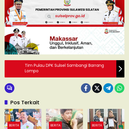
Tim Pulau DPK Sulsel Sambangi Barrang
Lompo
Pos Terkait
BERITA
BERITA
BERITA