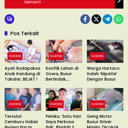
Menanti
Pos Terkait
HUKRIM
HUKRIM
HUKRIM
Ayah Rudapaksa
Konflik Lahan di
Warga Hartaco
Anak Kandung di
Gowa, Busur
Indah ‘Nipatte’
Takalar, BEJAT !
Bertindak,
Dengan Busur
Waduh?
HUKRIM
HUKRIM
HUKRIM
Tersulut
Pelaku: ‘Satu Hari
Geng Motor
Cemburu Habisi
Saya Perkosa
Busur Driver
Nyawa Pacar
Pak’, Biadab !!
Maxim, Dicokok,