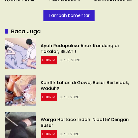
Umuru’numi !!
Tambah Komentar
Baca Juga
Ayah Rudapaksa Anak Kandung di
Takalar, BEJAT !
HUKRIM
Juni 3, 2026
Konflik Lahan di Gowa, Busur Bertindak,
Waduh?
HUKRIM
Juni 1, 2026
Warga Hartaco Indah ‘Nipatte’ Dengan
Busur
HUKRIM
Juni 1, 2026