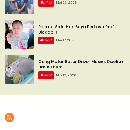
HUKRIM
Mei 22, 2026
Pelaku: ‘Satu Hari Saya Perkosa Pak’,
Biadab !!
HUKRIM
Mei 17, 2026
Geng Motor Busur Driver Maxim, Dicokok,
Umuru’numi !!
HUKRIM
Mei 16, 2026