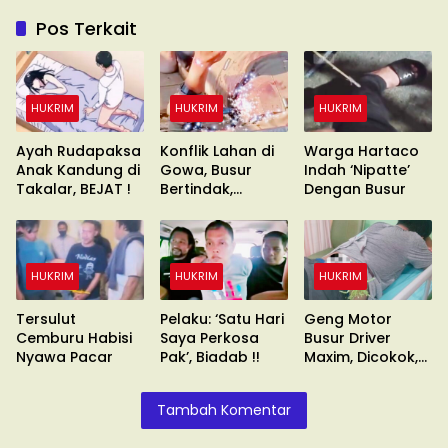
Pos Terkait
HUKRIM
HUKRIM
HUKRIM
Ayah Rudapaksa
Konflik Lahan di
Warga Hartaco
Anak Kandung di
Gowa, Busur
Indah ‘Nipatte’
Takalar, BEJAT !
Bertindak,
Dengan Busur
Waduh?
HUKRIM
HUKRIM
HUKRIM
Tersulut
Pelaku: ‘Satu Hari
Geng Motor
Cemburu Habisi
Saya Perkosa
Busur Driver
Nyawa Pacar
Pak’, Biadab !!
Maxim, Dicokok,
Umuru’numi !!
Tambah Komentar