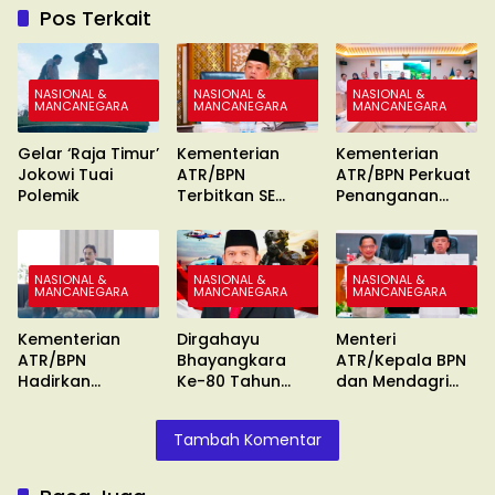
Pos Terkait
NASIONAL &
NASIONAL &
NASIONAL &
MANCANEGARA
MANCANEGARA
MANCANEGARA
Gelar ‘Raja Timur’
Kementerian
Kementerian
Jokowi Tuai
ATR/BPN
ATR/BPN Perkuat
Polemik
Terbitkan SE
Penanganan
Percepatan
Konflik Agraria
Sertipikasi Tanah
MBR
NASIONAL &
NASIONAL &
NASIONAL &
MANCANEGARA
MANCANEGARA
MANCANEGARA
Kementerian
Dirgahayu
Menteri
ATR/BPN
Bhayangkara
ATR/Kepala BPN
Hadirkan
Ke-80 Tahun
dan Mendagri
Pengukuran
2026
Keluarkan SE
Terjadwal
Tambah Komentar