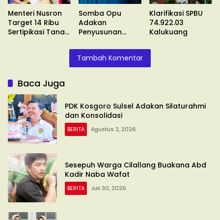
Menteri Nusron
Somba Opu
Klarifikasi SPBU
Target 14 Ribu
Adakan
74.922.03
Sertipikasi Tanah
Penyusunan
Kalukuang
Wakaf
Standar
Pelayanan
Tambah Komentar
Baca Juga
PDK Kosgoro Sulsel Adakan Silaturahmi
dan Konsolidasi
BERITA
Agustus 2, 2026
Sesepuh Warga Cilallang Buakana Abd
Kadir Naba Wafat
BERITA
Juli 30, 2026