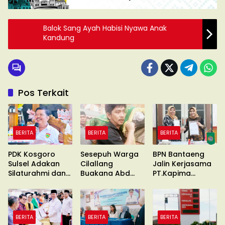
Balok Sang Ayah Habisi Nyawa Anak
Kandung
Pos Terkait
BERITA
BERITA
BERITA
PDK Kosgoro
Sesepuh Warga
BPN Bantaeng
Sulsel Adakan
Cilallang
Jalin Kerjasama
Silaturahmi dan
Buakana Abd
PT.Kapima
Konsolidasi
Kadir Naba
Rencanatama
Wafat
BERITA
BERITA
BERITA