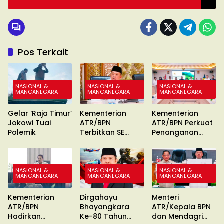
Pos Terkait
NASIONAL &
NASIONAL &
NASIONAL &
MANCANEGARA
MANCANEGARA
MANCANEGARA
Gelar ‘Raja Timur’
Kementerian
Kementerian
Jokowi Tuai
ATR/BPN
ATR/BPN Perkuat
Polemik
Terbitkan SE
Penanganan
Percepatan
Konflik Agraria
Sertipikasi Tanah
MBR
NASIONAL &
NASIONAL &
NASIONAL &
MANCANEGARA
MANCANEGARA
MANCANEGARA
Kementerian
Dirgahayu
Menteri
ATR/BPN
Bhayangkara
ATR/Kepala BPN
Hadirkan
Ke-80 Tahun
dan Mendagri