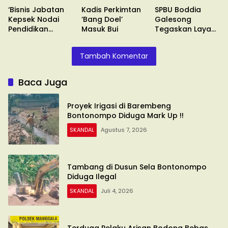
‘Bisnis Jabatan
Kadis Perkimtan
SPBU Boddia
Kepsek Nodai
‘Bang Doel’
Galesong
Pendidikan
Masuk Bui
Tegaskan Layani
Makassar’
Sesuai SOP
Tambah Komentar
Baca Juga
Proyek Irigasi di Barembeng
Bontonompo Diduga Mark Up !!
SKANDAL
Agustus 7, 2026
Tambang di Dusun Sela Bontonompo
Diduga Ilegal
SKANDAL
Juli 4, 2026
Terduga Pelaku Arisan Bodong Bebas