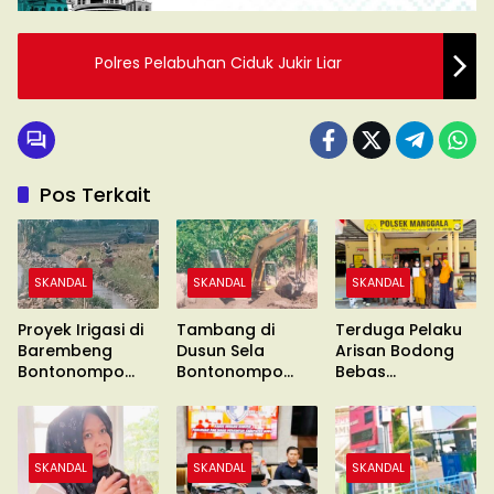
Polres Pelabuhan Ciduk Jukir Liar
Pos Terkait
SKANDAL
SKANDAL
SKANDAL
Proyek Irigasi di
Tambang di
Terduga Pelaku
Barembeng
Dusun Sela
Arisan Bodong
Bontonompo
Bontonompo
Bebas
Diduga Mark Up !!
Diduga Ilegal
Berkeliaran
SKANDAL
SKANDAL
SKANDAL