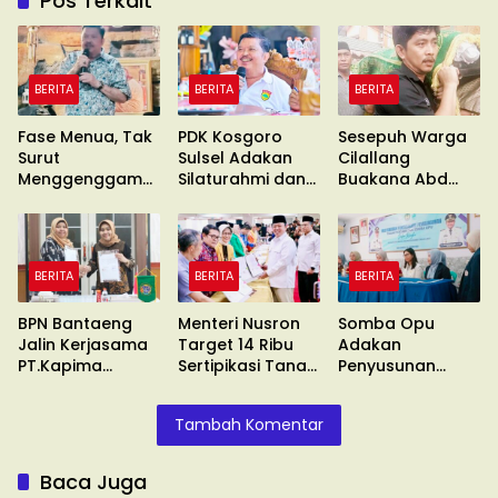
Pos Terkait
BERITA
BERITA
BERITA
Fase Menua, Tak
PDK Kosgoro
Sesepuh Warga
Surut
Sulsel Adakan
Cilallang
Menggenggam
Silaturahmi dan
Buakana Abd
Asa
Konsolidasi
Kadir Naba
Wafat
BERITA
BERITA
BERITA
BPN Bantaeng
Menteri Nusron
Somba Opu
Jalin Kerjasama
Target 14 Ribu
Adakan
PT.Kapima
Sertipikasi Tanah
Penyusunan
Rencanatama
Wakaf
Standar
Pelayanan
Tambah Komentar
Baca Juga