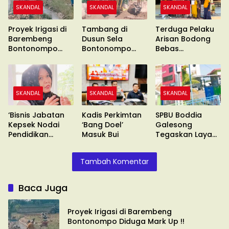
SKANDAL
SKANDAL
SKANDAL
Proyek Irigasi di
Tambang di
Terduga Pelaku
Barembeng
Dusun Sela
Arisan Bodong
Bontonompo
Bontonompo
Bebas
Diduga Mark Up !!
Diduga Ilegal
Berkeliaran
SKANDAL
SKANDAL
SKANDAL
‘Bisnis Jabatan
Kadis Perkimtan
SPBU Boddia
Kepsek Nodai
‘Bang Doel’
Galesong
Pendidikan
Masuk Bui
Tegaskan Layani
Makassar’
Sesuai SOP
Tambah Komentar
Baca Juga
Proyek Irigasi di Barembeng
Bontonompo Diduga Mark Up !!