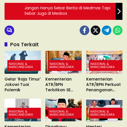
Jangan Hanya Sebar Berita di Medmas Tapi
Sebar Juga di Medsos
Pos Terkait
NASIONAL &
NASIONAL &
NASIONAL &
MANCANEGARA
MANCANEGARA
MANCANEGARA
Gelar ‘Raja Timur’
Kementerian
Kementerian
Jokowi Tuai
ATR/BPN
ATR/BPN Perkuat
Polemik
Terbitkan SE
Penanganan
Percepatan
Konflik Agraria
Sertipikasi Tanah
MBR
NASIONAL &
NASIONAL &
NASIONAL &
MANCANEGARA
MANCANEGARA
MANCANEGARA
Kementerian
Dirgahayu
Menteri