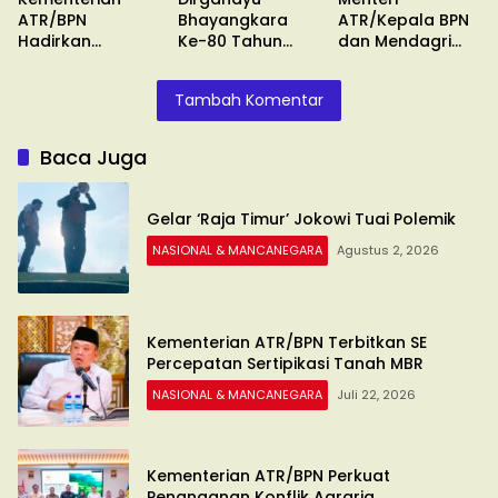
ATR/BPN
Bhayangkara
ATR/Kepala BPN
Hadirkan
Ke-80 Tahun
dan Mendagri
Pengukuran
2026
Keluarkan SE
Terjadwal
Tambah Komentar
Baca Juga
Gelar ‘Raja Timur’ Jokowi Tuai Polemik
NASIONAL & MANCANEGARA
Agustus 2, 2026
Kementerian ATR/BPN Terbitkan SE
Percepatan Sertipikasi Tanah MBR
NASIONAL & MANCANEGARA
Juli 22, 2026
Kementerian ATR/BPN Perkuat
Penanganan Konflik Agraria