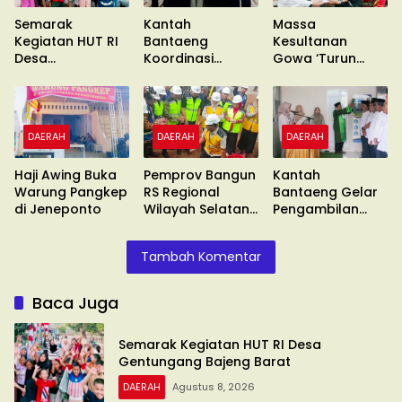
Semarak
Kantah
Massa
Kegiatan HUT RI
Bantaeng
Kesultanan
Desa
Koordinasi
Gowa ‘Turun
Gentungang
Pimcab
Gunung’ Gelar
Bajeng Barat
Muhammadiyah
Unras
DAERAH
DAERAH
DAERAH
Haji Awing Buka
Pemprov Bangun
Kantah
Warung Pangkep
RS Regional
Bantaeng Gelar
di Jeneponto
Wilayah Selatan
Pengambilan
di Malino
Sumpah
Tambah Komentar
Baca Juga
Semarak Kegiatan HUT RI Desa
Gentungang Bajeng Barat
DAERAH
Agustus 8, 2026