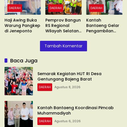
DAERAH
DAERAH
DAERAH
Haji Awing Buka
Pemprov Bangun
Kantah
Warung Pangkep
RS Regional
Bantaeng Gelar
di Jeneponto
Wilayah Selatan
Pengambilan
di Malino
Sumpah
Tambah Komentar
Baca Juga
Semarak Kegiatan HUT RI Desa
Gentungang Bajeng Barat
DAERAH
Agustus 8, 2026
Kantah Bantaeng Koordinasi Pimcab
Muhammadiyah
DAERAH
Agustus 6, 2026