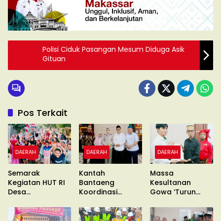
Polisi Ciduk Pasangan Mesum Diduga Asik
Gituan
Pos Terkait
DAERAH
DAERAH
DAERAH
Semarak
Kantah
Massa
Kegiatan HUT RI
Bantaeng
Kesultanan
Desa
Koordinasi
Gowa ‘Turun
Gentungang
Pimcab
Gunung’ Gelar
Bajeng Barat
Muhammadiyah
Unras