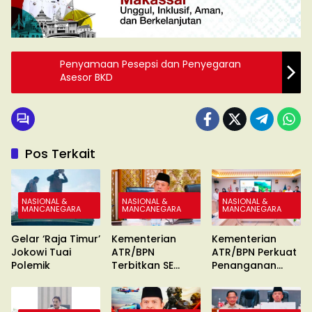
Penyamaan Pesepsi dan Penyegaran
Asesor BKD
Pos Terkait
NASIONAL &
NASIONAL &
NASIONAL &
MANCANEGARA
MANCANEGARA
MANCANEGARA
Gelar ‘Raja Timur’
Kementerian
Kementerian
Jokowi Tuai
ATR/BPN
ATR/BPN Perkuat
Polemik
Terbitkan SE
Penanganan
Percepatan
Konflik Agraria
Sertipikasi Tanah
MBR