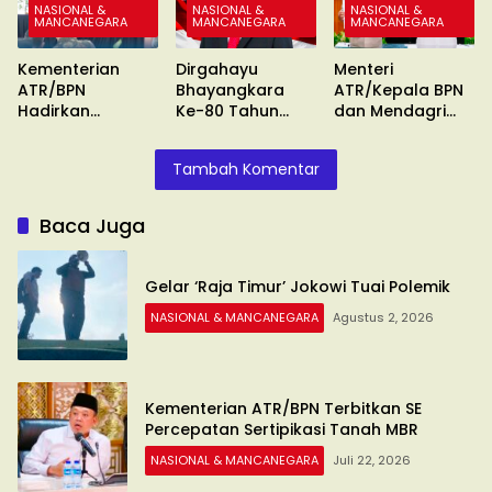
NASIONAL &
NASIONAL &
NASIONAL &
MANCANEGARA
MANCANEGARA
MANCANEGARA
Kementerian
Dirgahayu
Menteri
ATR/BPN
Bhayangkara
ATR/Kepala BPN
Hadirkan
Ke-80 Tahun
dan Mendagri
Pengukuran
2026
Keluarkan SE
Terjadwal
Tambah Komentar
Baca Juga
Gelar ‘Raja Timur’ Jokowi Tuai Polemik
NASIONAL & MANCANEGARA
Agustus 2, 2026
Kementerian ATR/BPN Terbitkan SE
Percepatan Sertipikasi Tanah MBR
NASIONAL & MANCANEGARA
Juli 22, 2026