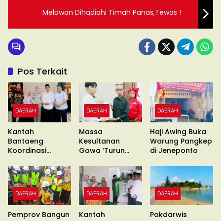
Melawan Dihadiahi Timah Panas,Tewas !
Pos Terkait
DAERAH
DAERAH
DAERAH
Kantah
Massa
Haji Awing Buka
Bantaeng
Kesultanan
Warung Pangkep
Koordinasi
Gowa ‘Turun
di Jeneponto
Pimcab
Gunung’ Gelar
Muhammadiyah
Unras
DAERAH
DAERAH
DAERAH
Pemprov Bangun
Kantah
Pokdarwis