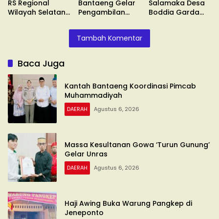
RS Regional
Bantaeng Gelar
Salamaka Desa
Wilayah Selatan
Pengambilan
Boddia Garda
di Malino
Sumpah
Terdepan
Tambah Komentar
Baca Juga
Kantah Bantaeng Koordinasi Pimcab
Muhammadiyah
DAERAH
Agustus 6, 2026
Massa Kesultanan Gowa ‘Turun Gunung’
Gelar Unras
DAERAH
Agustus 6, 2026
Haji Awing Buka Warung Pangkep di
Jeneponto