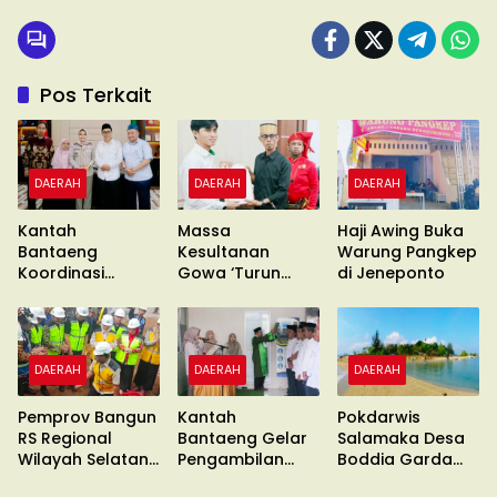
Pos Terkait
DAERAH
DAERAH
DAERAH
Kantah
Massa
Haji Awing Buka
Bantaeng
Kesultanan
Warung Pangkep
Koordinasi
Gowa ‘Turun
di Jeneponto
Pimcab
Gunung’ Gelar
Muhammadiyah
Unras
DAERAH
DAERAH
DAERAH
Pemprov Bangun
Kantah
Pokdarwis
RS Regional
Bantaeng Gelar
Salamaka Desa
Wilayah Selatan
Pengambilan
Boddia Garda
di Malino
Sumpah
Terdepan