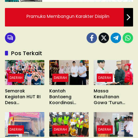
Pramuka Membangun Karakter Disiplin
Pos Terkait
DAERAH
DAERAH
DAERAH
Semarak
Kantah
Massa
Kegiatan HUT RI
Bantaeng
Kesultanan
Desa
Koordinasi
Gowa ‘Turun
Gentungang
Pimcab
Gunung’ Gelar
Bajeng Barat
Muhammadiyah
Unras
DAERAH
DAERAH
DAERAH