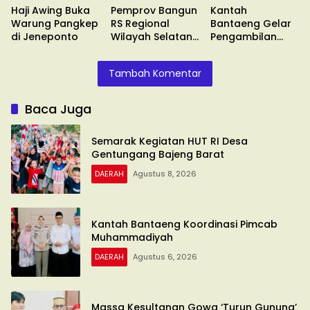
Haji Awing Buka
Pemprov Bangun
Kantah
Warung Pangkep
RS Regional
Bantaeng Gelar
di Jeneponto
Wilayah Selatan
Pengambilan
di Malino
Sumpah
Tambah Komentar
Baca Juga
Semarak Kegiatan HUT RI Desa
Gentungang Bajeng Barat
DAERAH
Agustus 8, 2026
Kantah Bantaeng Koordinasi Pimcab
Muhammadiyah
DAERAH
Agustus 6, 2026
Massa Kesultanan Gowa ‘Turun Gunung’