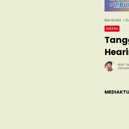
Beranda
D
DAERAH
Tangg
Hear
Ardi Ta
Januar
MEDIAKTU