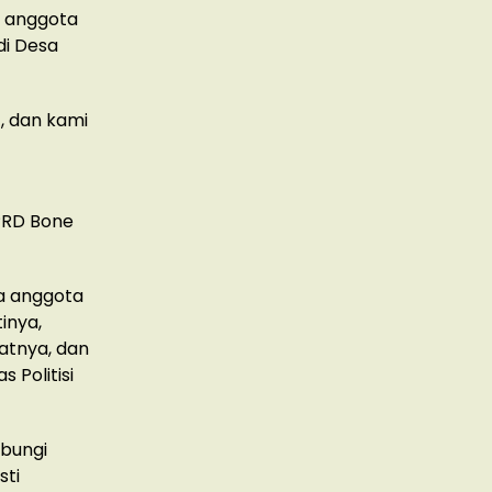
6 anggota
di Desa
t, dan kami
PRD Bone
ma anggota
inya,
patnya, dan
 Politisi
ubungi
sti