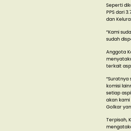
Seperti di
PPS dari 3
dan Kelura
“Kami suda
sudah dispo
Anggota Ko
menyatakan
terkait as
“Suratnya 
komisi lai
setiap asp
akan kami p
Golkar yang
Terpisah, 
mengatakan