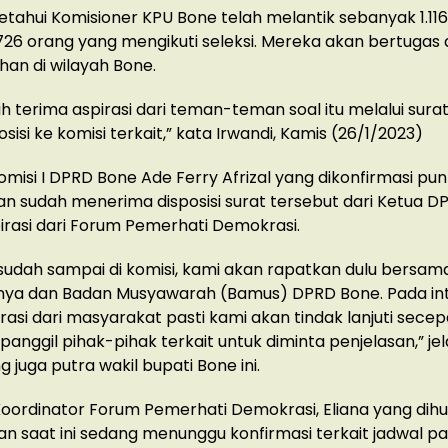
ketahui Komisioner KPU Bone telah melantik sebanyak 1.11
.726 orang yang mengikuti seleksi. Mereka akan bertugas 
han di wilayah Bone.
h terima aspirasi dari teman-teman soal itu melalui sura
sisi ke komisi terkait,” kata Irwandi, Kamis (26/1/2023)
misi I DPRD Bone Ade Ferry Afrizal yang dikonfirmasi pun
 sudah menerima disposisi surat tersebut dari Ketua D
pirasi dari Forum Pemerhati Demokrasi.
sudah sampai di komisi, kami akan rapatkan dulu bersa
nnya dan Badan Musyawarah (Bamus) DPRD Bone. Pada int
irasi dari masyarakat pasti kami akan tindak lanjuti sece
anggil pihak-pihak terkait untuk diminta penjelasan,” jelas
 juga putra wakil bupati Bone ini.
Koordinator Forum Pemerhati Demokrasi, Eliana yang dih
 saat ini sedang menunggu konfirmasi terkait jadwal pa