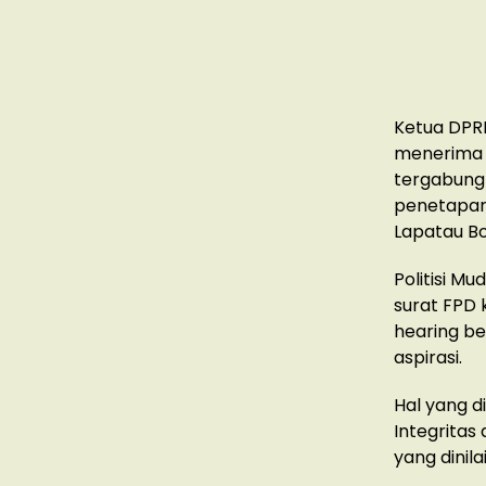
Ketua DPR
menerima s
tergabung
penetapan 
Lapatau B
Politisi M
surat FPD 
hearing b
aspirasi.
Hal yang d
Integritas
yang dinila