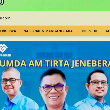
PERISTIWA
NASIONAL & MANCANEGARA
TNI-POLRI
DA