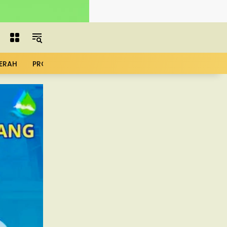
ERAH
PROFIL
ADVERTORIAL
MBG
KOPDES
UMK