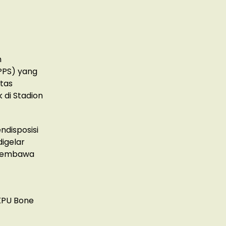
h
PPS) yang
tas
 di Stadion
ndisposisi
digelar
 pembawa
 KPU Bone