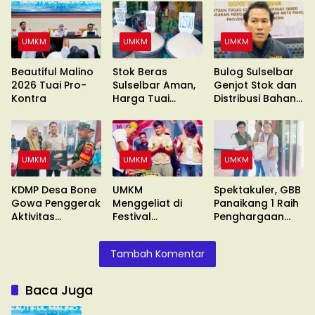
UMKM
UMKM
UMKM
Beautiful Malino
Stok Beras
Bulog Sulselbar
2026 Tuai Pro-
Sulselbar Aman,
Genjot Stok dan
Kontra
Harga Tuai
Distribusi Bahan
Sorotan
Pokok
UMKM
UMKM
UMKM
KDMP Desa Bone
UMKM
Spektakuler, GBB
Gowa Penggerak
Menggeliat di
Panaikang 1 Raih
Aktivitas
Festival
Penghargaan
Ekonomi
Ramadhan
Terbaik
Bahagia
Tambah Komentar
Baca Juga