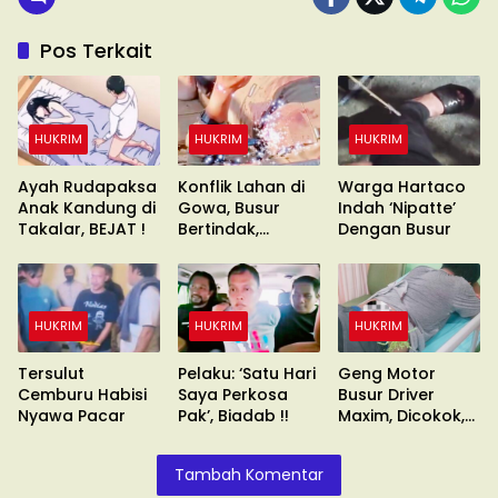
Pos Terkait
HUKRIM
HUKRIM
HUKRIM
Ayah Rudapaksa
Konflik Lahan di
Warga Hartaco
Anak Kandung di
Gowa, Busur
Indah ‘Nipatte’
Takalar, BEJAT !
Bertindak,
Dengan Busur
Waduh?
HUKRIM
HUKRIM
HUKRIM
Tersulut
Pelaku: ‘Satu Hari
Geng Motor
Cemburu Habisi
Saya Perkosa
Busur Driver
Nyawa Pacar
Pak’, Biadab !!
Maxim, Dicokok,
Umuru’numi !!
Tambah Komentar