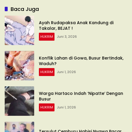
Baca Juga
Ayah Rudapaksa Anak Kandung di
Takalar, BEJAT !
HUKRIM
Juni 3, 2026
Konflik Lahan di Gowa, Busur Bertindak,
Waduh?
HUKRIM
Juni 1, 2026
Warga Hartaco Indah ‘Nipatte’ Dengan
Busur
HUKRIM
Juni 1, 2026
Tersulut Cemburu Habisi Nyawa Pacar