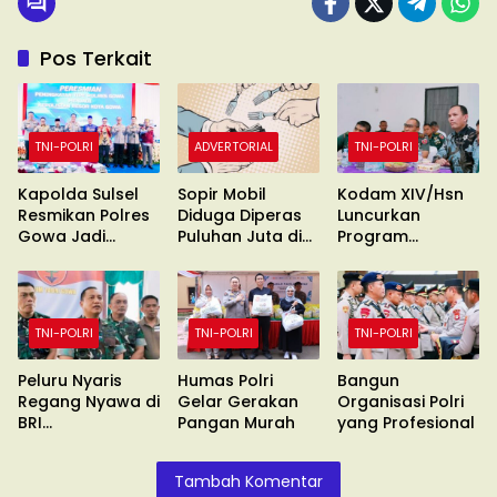
Pos Terkait
TNI-POLRI
ADVERTORIAL
TNI-POLRI
Kapolda Sulsel
Sopir Mobil
Kodam XIV/Hsn
Resmikan Polres
Diduga Diperas
Luncurkan
Gowa Jadi
Puluhan Juta di
Program
Polresta
Gowa
Digitalisasi dan
Jaringan
Internet
TNI-POLRI
TNI-POLRI
TNI-POLRI
Peluru Nyaris
Humas Polri
Bangun
Regang Nyawa di
Gelar Gerakan
Organisasi Polri
BRI
Pangan Murah
yang Profesional
Sungguminasa
Tambah Komentar