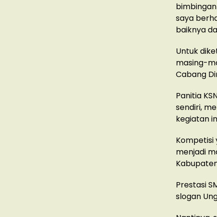
bimbingann
saya berha
baiknya da
Untuk dike
masing-ma
Cabang Din
Panitia KS
sendiri, m
kegiatan in
Kompetisi 
menjadi ma
Kabupaten 
Prestasi S
slogan Ung