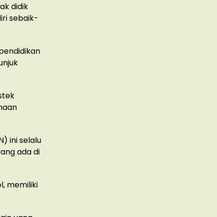
ak didik
ri sebaik-
 pendidikan
unjuk
stek
anaan
 ini selalu
yang ada di
, memiliki