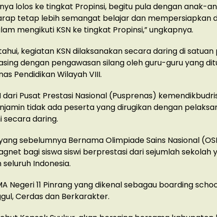
ya lolos ke tingkat Propinsi, begitu pula dengan anak-an
rap tetap lebih semangat belajar dan mempersiapkan di
lam mengikuti KSN ke tingkat Propinsi,” ungkapnya.
tahui, kegiatan KSN dilaksanakan secara daring di satuan
sing dengan pengawasan silang oleh guru-guru yang dit
as Pendidikan Wilayah VIII.
N dari Pusat Prestasi Nasional (Pusprenas) kemendikbudri
enjamin tidak ada peserta yang dirugikan dengan pelaks
i secara daring.
yang sebelumnya Bernama Olimpiade Sains Nasional (OSN)
gnet bagi siswa siswi berprestasi dari sejumlah sekolah 
seluruh Indonesia.
MA Negeri 11 Pinrang yang dikenal sebagau boarding school
gul, Cerdas dan Berkarakter.