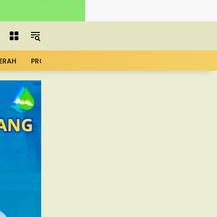
ERAH
PROFIL
ADVERTORIAL
MBG
KOPDES
UMK