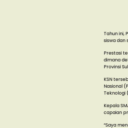
Tahun ini,
siswa dan 
Prestasi t
dimana del
Provinsi Su
KSN terseb
Nasional (
Teknologi 
Kepala SMA
capaian pr
“Saya men