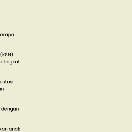
berapa
 (KSN)
e tingkat
estasi
an
a dengan
rkan anak