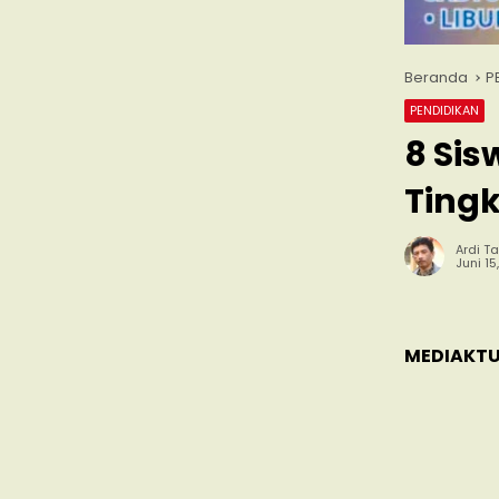
Beranda
P
PENDIDIKAN
8 Sis
Tingk
Ardi Ta
Juni 15
MEDIAKTU