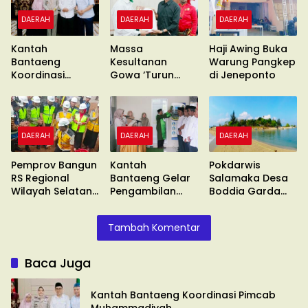
DAERAH
DAERAH
DAERAH
Kantah
Massa
Haji Awing Buka
Bantaeng
Kesultanan
Warung Pangkep
Koordinasi
Gowa ‘Turun
di Jeneponto
Pimcab
Gunung’ Gelar
Muhammadiyah
Unras
DAERAH
DAERAH
DAERAH
Pemprov Bangun
Kantah
Pokdarwis
RS Regional
Bantaeng Gelar
Salamaka Desa
Wilayah Selatan
Pengambilan
Boddia Garda
di Malino
Sumpah
Terdepan
Tambah Komentar
Baca Juga
Kantah Bantaeng Koordinasi Pimcab
Muhammadiyah