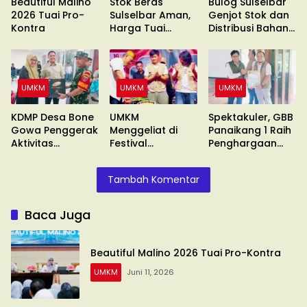
Beautiful Malino
Stok Beras
Bulog Sulselbar
2026 Tuai Pro-
Sulselbar Aman,
Genjot Stok dan
Kontra
Harga Tuai
Distribusi Bahan
Sorotan
Pokok
UMKM
UMKM
UMKM
KDMP Desa Bone
UMKM
Spektakuler, GBB
Gowa Penggerak
Menggeliat di
Panaikang 1 Raih
Aktivitas
Festival
Penghargaan
Ekonomi
Ramadhan
Terbaik
Bahagia
Tambah Komentar
Baca Juga
Beautiful Malino 2026 Tuai Pro-Kontra
UMKM
Juni 11, 2026