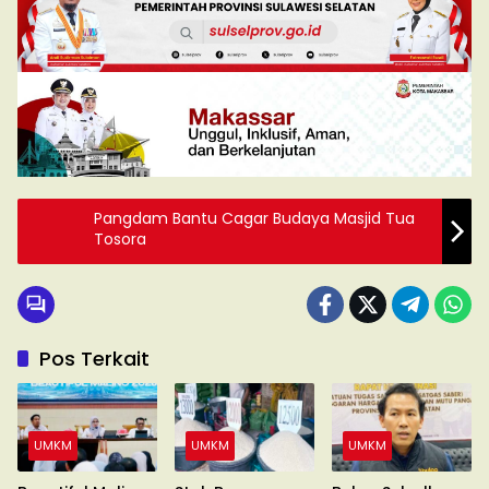
Pangdam Bantu Cagar Budaya Masjid Tua
Tosora
Pos Terkait
UMKM
UMKM
UMKM