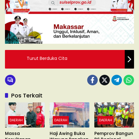
Turut Berduka Cita
Pos Terkait
DAERAH
DAERAH
DAERAH
Massa
Haji Awing Buka
Pemprov Bangun