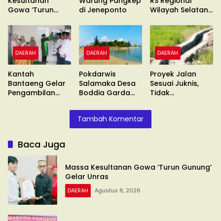
Kesultanan
Warung Pangkep
RS Regional
Gowa ‘Turun
di Jeneponto
Wilayah Selatan
Gunung’ Gelar
di Malino
Unras
DAERAH
DAERAH
DAERAH
Kantah
Pokdarwis
Proyek Jalan
Bantaeng Gelar
Salamaka Desa
Sesuai Juknis,
Pengambilan
Boddia Garda
Tidak
Sumpah
Terdepan
Ditinggalkan !!
Tambah Komentar
Baca Juga
Massa Kesultanan Gowa ‘Turun Gunung’
Gelar Unras
DAERAH
Agustus 6, 2026