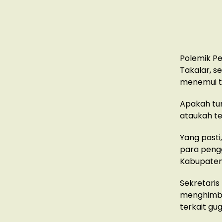
Polemik Pe
Takalar, s
menemui ti
Apakah tun
ataukah te
Yang past
para pengg
Kabupate
Sekretaris
menghimba
terkait gu