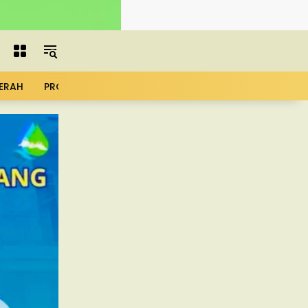
ERAH
PROFIL
ADVERTORIAL
MBG
KOPDES
UMK