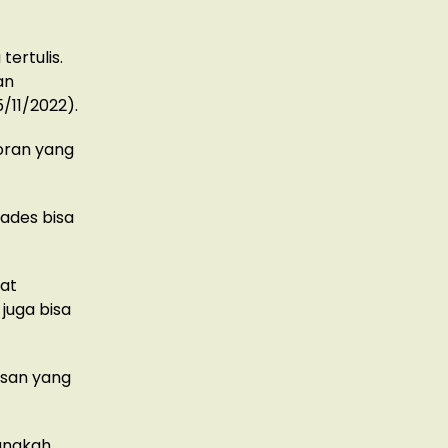
ertulis.
an
/11/2022).
oran yang
kades bisa
pat
 juga bisa
asan yang
langkah