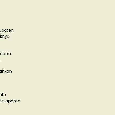
bupaten
aknya
talkan
.
sahkan
nto
at laporan