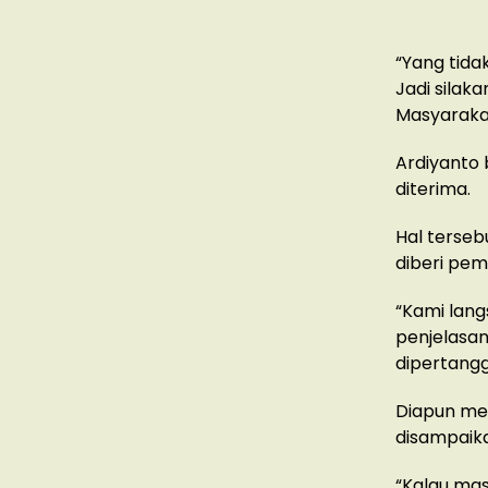
“Yang tida
Jadi silak
Masyarakat
Ardiyanto 
diterima.
Hal terseb
diberi pe
“Kami lang
penjelasan 
dipertangg
Diapun me
disampaika
“Kalau mas