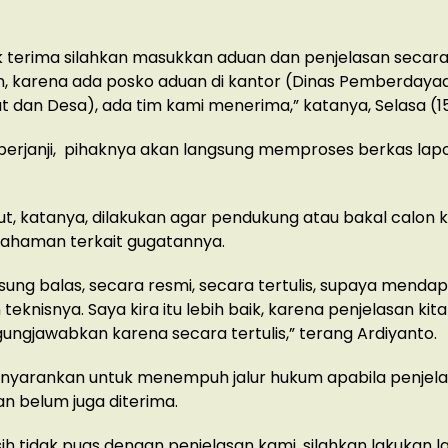
k terima silahkan masukkan aduan dan penjelasan secara t
an, karena ada posko aduan di kantor (Dinas Pemberdaya
 dan Desa), ada tim kami menerima,” katanya, Selasa (15
berjanji, pihaknya akan langsung memproses berkas lap
ut, katanya, dilakukan agar pendukung atau bakal calon 
mahaman terkait gugatannya.
sung balas, secara resmi, secara tertulis, supaya menda
teknisnya. Saya kira itu lebih baik, karena penjelasan kita
ungjawabkan karena secara tertulis,” terang Ardiyanto.
nyarankan untuk menempuh jalur hukum apabila penjel
n belum juga diterima.
ih tidak puas dengan penjelasan kami, silahkan lakukan 