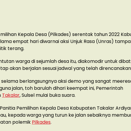
milihan Kepala Desa (Pilkades) serentak tahun 2022 Ka
elama empat hari diwarnai aksi Unjuk Rasa (Unras) tamp
tik terang.
tutan warga di sejumlah desa itu, diakomodir untuk diba
tap akan berjalan sesuai jadwal yang telah direncanakan
i, selama berlangsungnya aksi demo yang sangat meere
una jalan, toh barulah dihari keempat ini, Pemerintah
n
Takalar
, Sulsel mulai buka suara.
 Panitia Pemilihan Kepala Desa Kabupaten Takalar Ardiya
u, kepada warga yang turun ke jalan sebaiknya membu
gatan polemik
Pilkades
.